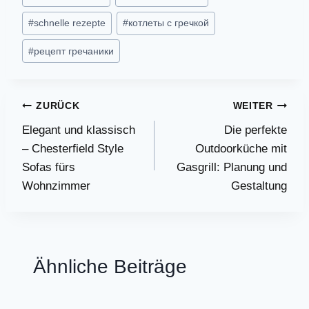
#
schnelle rezepte
#
котлеты с гречкой
#
рецепт гречаники
Beitragsnavigation
ZURÜCK
WEITER
Elegant und klassisch
Die perfekte
– Chesterfield Style
Outdoorküche mit
Sofas fürs
Gasgrill: Planung und
Wohnzimmer
Gestaltung
Ähnliche Beiträge