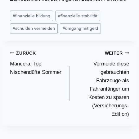
Schlagworte:
#
finanzielle bildung
#
finanzielle stabilität
#
schulden vermeiden
#
umgang mit geld
Beitragsnavigation
ZURÜCK
WEITER
Mancera: Top
Vermeide diese
Nischendüfte Sommer
gebrauchten
Fahrzeuge als
Fahranfänger um
Kosten zu sparen
(Versicherungs-
Edition)