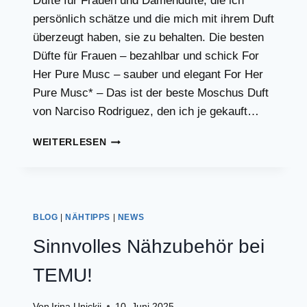
Düfte für Frauen und Damendüfte, die ich
persönlich schätze und die mich mit ihrem Duft
überzeugt haben, sie zu behalten. Die besten
Düfte für Frauen – bezahlbar und schick For
Her Pure Musc – sauber und elegant For Her
Pure Musc* – Das ist der beste Moschus Duft
von Narciso Rodriguez, den ich je gekauft…
ERSCHWINGLICHE
WEITERLESEN
DÜFTE
FÜR
FRAUEN
BLOG
|
NÄHTIPPS
|
NEWS
Sinnvolles Nähzubehör bei
TEMU!
Von
Irina Unickij
10. Juni 2025