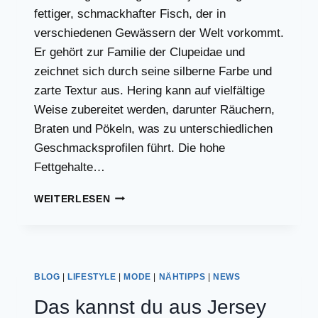
fettiger, schmackhafter Fisch, der in
verschiedenen Gewässern der Welt vorkommt.
Er gehört zur Familie der Clupeidae und
zeichnet sich durch seine silberne Farbe und
zarte Textur aus. Hering kann auf vielfältige
Weise zubereitet werden, darunter Räuchern,
Braten und Pökeln, was zu unterschiedlichen
Geschmacksprofilen führt. Die hohe
Fettgehalte…
5
WEITERLESEN
KÖSTLICHE
REZEPTE
MIT
HERING:
MATJES
BLOG
|
LIFESTYLE
|
MODE
|
NÄHTIPPS
|
NEWS
UND
MEHR
Das kannst du aus Jersey