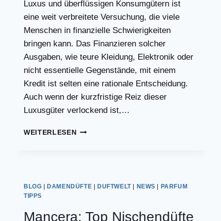
Luxus und überflüssigen Konsumgütern ist
eine weit verbreitete Versuchung, die viele
Menschen in finanzielle Schwierigkeiten
bringen kann. Das Finanzieren solcher
Ausgaben, wie teure Kleidung, Elektronik oder
nicht essentielle Gegenstände, mit einem
Kredit ist selten eine rationale Entscheidung.
Auch wenn der kurzfristige Reiz dieser
Luxusgüter verlockend ist,…
WELCHE
WEITERLESEN
DINGE
MAN
NIEMALS
MIT
EINEM
BLOG
|
DAMENDÜFTE
|
DUFTWELT
|
NEWS
|
PARFUM
KREDIT
TIPPS
FINANZIEREN
Mancera: Top Nischendüfte
SOLLTE