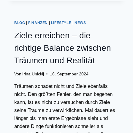
DU
AUS
JERSEY
STOFF
BLOG
|
FINANZEN
|
LIFESTYLE
|
NEWS
NÄHEN
UND
Ziele erreichen – die
RESTE
VERARBEITEN
richtige Balance zwischen
Träumen und Realität
Von
Irina Unickij
16. September 2024
Träumen schadet nicht und Ziele ebenfalls
nicht. Den größten Fehler, den man begehen
kann, ist es nicht zu versuchen durch Ziele
seine Träume zu verwirklichen. Mal dauert es
länger bis man erste Ergebnisse sieht und
andere Dinge funktionieren schneller als