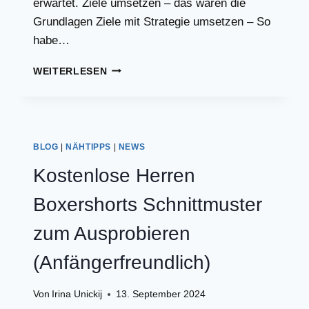
erwartet. Ziele umsetzen – das wären die
Grundlagen Ziele mit Strategie umsetzen – So
habe…
ZIELE
WEITERLESEN
ERREICHEN
–
DIE
RICHTIGE
BALANCE
BLOG
|
NÄHTIPPS
|
NEWS
ZWISCHEN
TRÄUMEN
Kostenlose Herren
UND
REALITÄT
Boxershorts Schnittmuster
zum Ausprobieren
(Anfängerfreundlich)
Von
Irina Unickij
13. September 2024