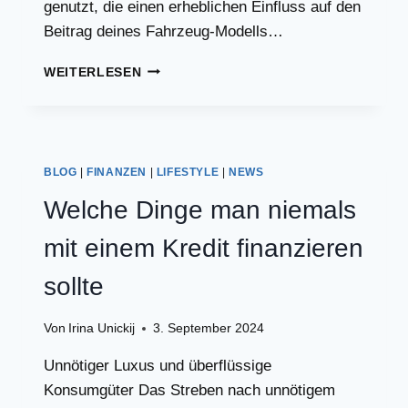
genutzt, die einen erheblichen Einfluss auf den
Beitrag deines Fahrzeug-Modells…
VERMEIDE
WEITERLESEN
DIESE
GEBRAUCHTEN
FAHRZEUGE
ALS
FAHRANFÄNGER
BLOG
|
FINANZEN
|
LIFESTYLE
|
NEWS
UM
KOSTEN
Welche Dinge man niemals
ZU
SPAREN
mit einem Kredit finanzieren
(VERSICHERUNGS-
EDITION)
sollte
Von
Irina Unickij
3. September 2024
Unnötiger Luxus und überflüssige
Konsumgüter Das Streben nach unnötigem