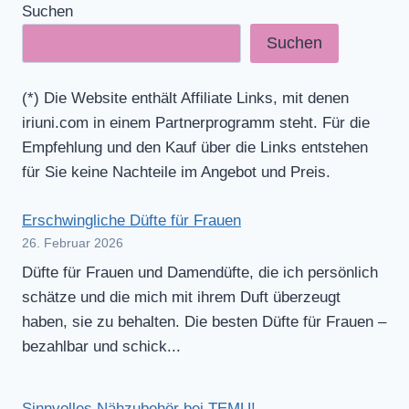
Suchen
Suchen
(*) Die Website enthält Affiliate Links, mit denen
iriuni.com in einem Partnerprogramm steht. Für die
Empfehlung und den Kauf über die Links entstehen
für Sie keine Nachteile im Angebot und Preis.
Erschwingliche Düfte für Frauen
26. Februar 2026
Düfte für Frauen und Damendüfte, die ich persönlich
schätze und die mich mit ihrem Duft überzeugt
haben, sie zu behalten. Die besten Düfte für Frauen –
bezahlbar und schick...
Sinnvolles Nähzubehör bei TEMU!