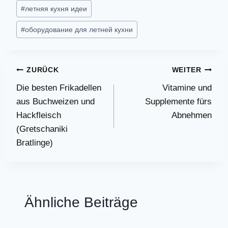
#
летняя кухня идеи
#
оборудование для летней кухни
Beitragsnavigation
ZURÜCK
WEITER
Die besten Frikadellen
Vitamine und
aus Buchweizen und
Supplemente fürs
Hackfleisch
Abnehmen
(Gretschaniki
Bratlinge)
Ähnliche Beiträge