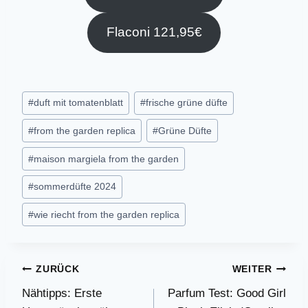
Flaconi 121,95€
Schlagworte:
#
duft mit tomatenblatt
#
frische grüne düfte
#
from the garden replica
#
Grüne Düfte
#
maison margiela from the garden
#
sommerdüfte 2024
#
wie riecht from the garden replica
Beitragsnavigation
ZURÜCK
WEITER
Nähtipps: Erste
Parfum Test: Good Girl