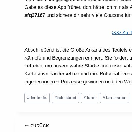
Gäbe es diese App früher, dort hätte ich mir als
afq37167
und sichere dir sehr viele Coupons für 
>>> Zu 
Abschließend ist die Große Arkana des Teufels ei
Kämpfe und Begrenzungen erinnert. Sie fordert 
befreien, um unsere wahre Stärke und unser volle
Karte auseinandersetzen und ihre Botschaft vers
eigenen inneren Prozesse gewinnen und den Weg
Schlagworte:
#
der teufel
#
liebestarot
#
Tarot
#
Tarotkarten
Beitragsnavigation
ZURÜCK