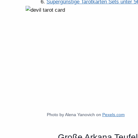
Supergünstige Tarotkarten Sets unter 5
Photo by Alena Yanovich on
Pexels.com
Große Arkana Teufel 