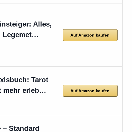
insteiger: Alles,
n, Legemet…
Auf Amazon kaufen
xisbuch: Tarot
ot mehr erleb…
Auf Amazon kaufen
e – Standard