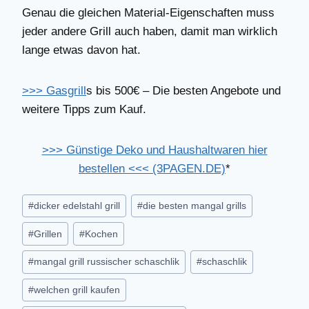
Genau die gleichen Material-Eigenschaften muss
jeder andere Grill auch haben, damit man wirklich
lange etwas davon hat.
>>> Gasgrill
s bis 500€ – Die besten Angebote und
weitere Tipps zum Kauf.
>>> Günstige Deko und Haushaltwaren hier
bestellen <<< (3PAGEN.DE)
*
Schlagworte:
#
dicker edelstahl grill
#
die besten mangal grills
#
Grillen
#
Kochen
#
mangal grill russischer schaschlik
#
schaschlik
#
welchen grill kaufen