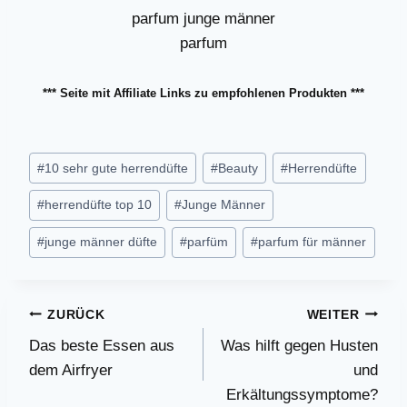
*** Seite mit Affiliate Links zu empfohlenen Produkten ***
Schlagworte:
#
10 sehr gute herrendüfte
#
Beauty
#
Herrendüfte
#
herrendüfte top 10
#
Junge Männer
#
junge männer düfte
#
parfüm
#
parfum für männer
Beitragsnavigation
ZURÜCK
WEITER
Das beste Essen aus
Was hilft gegen Husten
dem Airfryer
und
Erkältungssymptome?