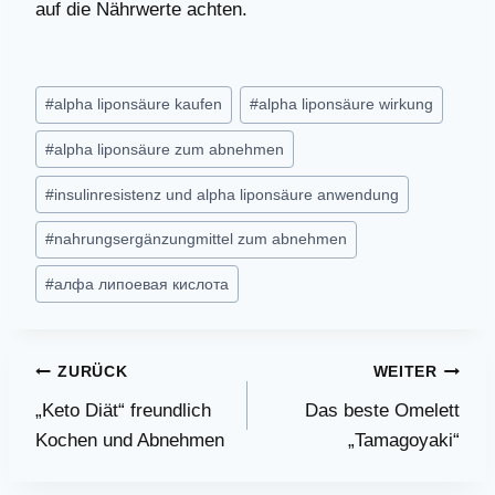
auf die Nährwerte achten.
Schlagworte:
#
alpha liponsäure kaufen
#
alpha liponsäure wirkung
#
alpha liponsäure zum abnehmen
#
insulinresistenz und alpha liponsäure anwendung
#
nahrungsergänzungmittel zum abnehmen
#
алфа липоевая кислота
Beitragsnavigation
ZURÜCK
WEITER
„Keto Diät“ freundlich
Das beste Omelett
Kochen und Abnehmen
„Tamagoyaki“