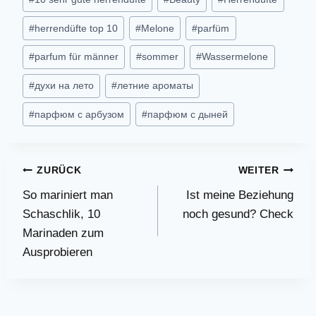
#
herrendüfte top 10
#
Melone
#
parfüm
#
parfum für männer
#
sommer
#
Wassermelone
#
духи на лето
#
летние ароматы
#
парфюм с арбузом
#
парфюм с дыней
Beitragsnavigation
ZURÜCK
WEITER
So mariniert man
Ist meine Beziehung
Schaschlik, 10
noch gesund? Check
Marinaden zum
Ausprobieren