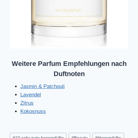
Weitere Parfum Empfehlungen nach
Duftnoten
Jasmin & Patchouli
Lavendel
Zitrus
Kokosnuss
Schlagworte:
#
10 sehr gute herrendüfte
#
Beauty
#
Herrendüfte