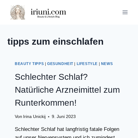
Zum
Inhalt
springen
tipps zum einschlafen
BEAUTY TIPPS
|
GESUNDHEIT
|
LIFESTYLE
|
NEWS
Schlechter Schlaf?
Natürliche Arzneimittel zum
Runterkommen!
Von
Irina Unickij
9. Juni 2023
Schlechter Schlaf hat langfristig fatale Folgen
auf unser Nervensystem und ich zumindest