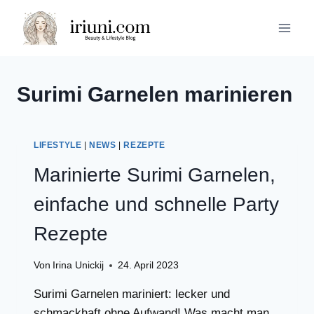
Zum
Inhalt
springen
Surimi Garnelen marinieren
LIFESTYLE
|
NEWS
|
REZEPTE
Marinierte Surimi Garnelen,
einfache und schnelle Party
Rezepte
Von
Irina Unickij
24. April 2023
Surimi Garnelen mariniert: lecker und
schmackhaft ohne Aufwand! Was macht man