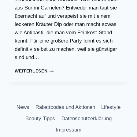
aus Surimi Garnelen? Entweder man taut sie
übernacht auf und verspeist sie mit einem
leckeren Kräuter Dip oder man macht sowas
wie Antipasti, die man vom Feinkost-Stand
kennt. Für eine größere Party lohnt es sich
definitiv selbst zu machen, weil sie günstiger
sind und…
MARINIERTE
WEITERLESEN
SURIMI
GARNELEN,
EINFACHE
UND
SCHNELLE
News
Rabattcodes und Aktionen
Lifestyle
PARTY
REZEPTE
Beauty Tipps
Datenschutzerklärung
Impressum