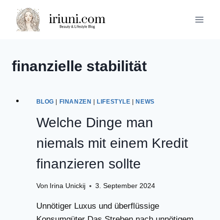
Zum
Inhalt
springen
finanzielle stabilität
BLOG
|
FINANZEN
|
LIFESTYLE
|
NEWS
Welche Dinge man
niemals mit einem Kredit
finanzieren sollte
Von
Irina Unickij
3. September 2024
Unnötiger Luxus und überflüssige
Konsumgüter Das Streben nach unnötigem