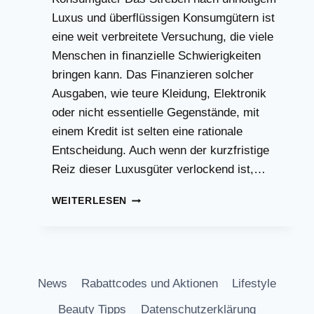
Luxus und überflüssigen Konsumgütern ist
eine weit verbreitete Versuchung, die viele
Menschen in finanzielle Schwierigkeiten
bringen kann. Das Finanzieren solcher
Ausgaben, wie teure Kleidung, Elektronik
oder nicht essentielle Gegenstände, mit
einem Kredit ist selten eine rationale
Entscheidung. Auch wenn der kurzfristige
Reiz dieser Luxusgüter verlockend ist,…
WELCHE
WEITERLESEN
DINGE
MAN
NIEMALS
MIT
EINEM
News
Rabattcodes und Aktionen
Lifestyle
KREDIT
FINANZIEREN
Beauty Tipps
Datenschutzerklärung