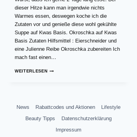
dieser Hitze kann man irgendwie nichts
Warmes essen, deswegen koche ich die
Zutaten vor und genieße diese wohl gekühlte
Suppe auf Kwas Basis. Okroschka auf Kwas
Basis Zutaten Hilfsmittel : Eierschneider und
eine Julienne Reibe Okroschka zubereiten Ich
mach fast einen…
OKROSCHKA,
WEITERLESEN
DIE
BESTE
SUPPE
BEI
DER
News
Rabattcodes und Aktionen
Lifestyle
SCHWÜLEN
HITZE!
Beauty Tipps
Datenschutzerklärung
Impressum