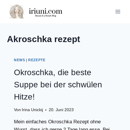
Zum
Inhalt
springen
Akroschka rezept
NEWS
|
REZEPTE
Okroschka, die beste
Suppe bei der schwülen
Hitze!
Von
Irina Unickij
20. Juni 2023
Mein einfaches Okroschka Rezept ohne
Wurst, dass ich gerne 2 Tage lang esse. Bei