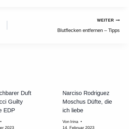
WEITER
Blutflecken entfernen – Tipps
ichbarer Duft
Narciso Rodriguez
ci Guilty
Moschus Düfte, die
e EDP
ich liebe
Von
Irina
ber 2023
14. Februar 2023