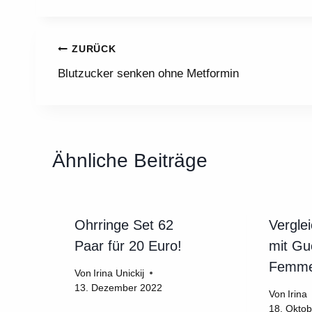
Beitragsnavigation
ZURÜCK
Blutzucker senken ohne Metformin
Ähnliche Beiträge
Ohrringe Set 62
Vergle
Paar für 20 Euro!
mit Guc
Femm
Von
Irina Unickij
13. Dezember 2022
Von
Irina
18. Okto