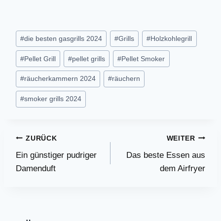
Schlagworte:
#
die besten gasgrills 2024
#
Grills
#
Holzkohlegrill
#
Pellet Grill
#
pellet grills
#
Pellet Smoker
#
räucherkammern 2024
#
räuchern
#
smoker grills 2024
Beitragsnavigation
ZURÜCK
WEITER
Ein günstiger pudriger
Das beste Essen aus
Damenduft
dem Airfryer