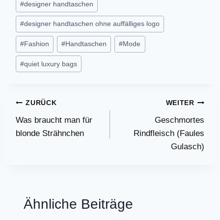
#
designer handtaschen
#
designer handtaschen ohne auffälliges logo
#
Fashion
#
Handtaschen
#
Mode
#
quiet luxury bags
Beitragsnavigation
ZURÜCK
WEITER
Was braucht man für
Geschmortes
blonde Strähnchen
Rindfleisch (Faules
Gulasch)
Ähnliche Beiträge