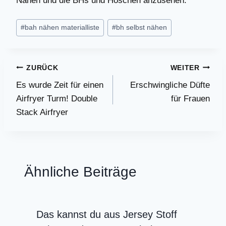
Nähen und die BHs und Höschen anzusehen.
Schlagworte:
#
bah nähen materialliste
#
bh selbst nähen
Beitragsnavigation
ZURÜCK
WEITER
Es wurde Zeit für einen
Erschwingliche Düfte
Airfryer Turm! Double
für Frauen
Stack Airfryer
Ähnliche Beiträge
Das kannst du aus Jersey Stoff