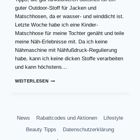
guter Outdoor-Stoff für Jacken und
Matschhosen, da er wasser- und winddicht ist.
Letzte Woche habe ich eine Kinder-
Matschhose für meine Tochter genäht und teile
meine Näh-Erlebnisse mit. Da ich keine
Nähmaschine mit Nähfußdruck-Regulierung
habe, kann ich keine dicken Stoffe verarbeiten
und kann höchstens…
NÄHTIPPS:
WEITERLESEN
WIE
NÄHT
MAN
SOFTSHELL
AN
News
Rabattcodes und Aktionen
Lifestyle
DER
NÄHMASCHINE?
Beauty Tipps
Datenschutzerklärung