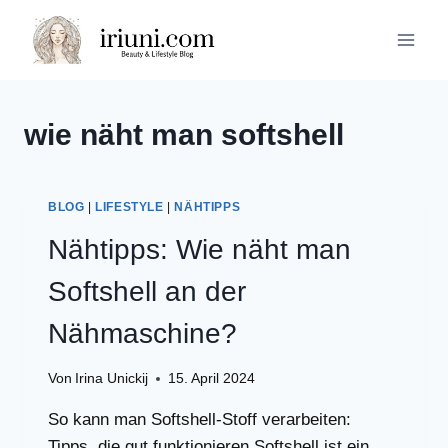
Zum
Inhalt
springen
wie näht man softshell
BLOG
|
LIFESTYLE
|
NÄHTIPPS
Nähtipps: Wie näht man
Softshell an der
Nähmaschine?
Von
Irina Unickij
15. April 2024
So kann man Softshell-Stoff verarbeiten:
Tipps, die gut funktionieren Softshell ist ein