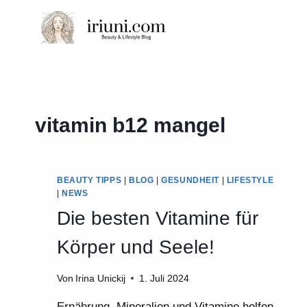
Zum
Inhalt
springen
vitamin b12 mangel
BEAUTY TIPPS
|
BLOG
|
GESUNDHEIT
|
LIFESTYLE
|
NEWS
Die besten Vitamine für
Körper und Seele!
Von
Irina Unickij
1. Juli 2024
Ernährung, Mineralien und Vitamine helfen