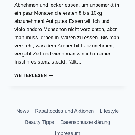
Abnehmen und lecker essen, um unbemerkt in
ein paar Monaten die ersten 8 bis 10kg
abzunehmen! Auf gutes Essen will ich und
viele andere Menschen nicht verzichten, aber
man muss lernen in Maßen zu essen. Bis man
versteht, was dem Körper hilft abzunehmen,
vergeht Zeit und wenn man wie ich in einer
Insulinresistenz steckt, fällt…
EINFACH,
WEITERLESEN
LANGSAM
UND
GESUND
ABNEHMEN
IST
News
Rabattcodes und Aktionen
Lifestyle
DOCH
EINFACHER
Beauty Tipps
Datenschutzerklärung
ALS
GEDACHT
Impressum