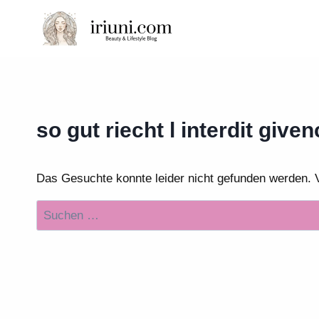
Zum
Inhalt
springen
so gut riecht l interdit give
Das Gesuchte konnte leider nicht gefunden werden. Vie
Suchen
nach: