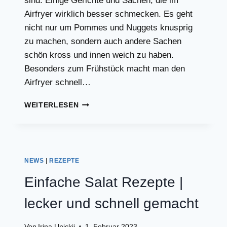
sind. Einige Gerichte und Sachen, die im
Airfryer wirklich besser schmecken. Es geht
nicht nur um Pommes und Nuggets knusprig
zu machen, sondern auch andere Sachen
schön kross und innen weich zu haben.
Besonders zum Frühstück macht man den
Airfryer schnell…
DAS
WEITERLESEN
BESTE
ESSEN
AUS
DEM
AIRFRYER
NEWS
|
REZEPTE
Einfache Salat Rezepte |
lecker und schnell gemacht
Von
Irina Unickij
1. Februar 2023