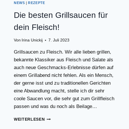
AUF
NEWS
|
REZEPTE
BROT
UND
Die besten Grillsaucen für
ZU
FLEISCH!
dein Fleisch!
Von
Irina Unickij
7. Juli 2023
Grillsaucen zu Fleisch. Wir alle lieben grillen,
bekannte Klassiker aus Fleisch und Salate als
auch neue Geschmacks-Erlebnisse dürfen auf
einem Grillabend nicht fehlen. Als ein Mensch,
der gerne isst und zu traditionellen Gerichten
eine Abwandlung macht, stelle ich dir sehr
coole Saucen vor, die sehr gut zum Grillfleisch
passen und was du noch als Beilage…
DIE
WEITERLESEN
BESTEN