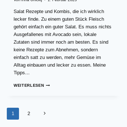
Salat Rezepte und Kombis, die ich wirklich
lecker finde. Zu einem guten Stück Fleisch
gehört einfach ein guter Salat. Es muss nichts
Ausgefallenes mit Avocado sein, lokale
Zutaten sind immer noch am besten. Es sind
keine Rezepte zum Abnehmen, sondern
einfach satt zu werden, mehr Gemüse im
Alltag einbauen und lecker zu essen. Meine
Tipps…
EINFACHE
WEITERLESEN
SALAT
REZEPTE
|
LECKER
Seitennavigation
Nächste
1
2
UND
SCHNELL
Seite
GEMACHT