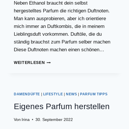
Neben Ethanol braucht dein selbst
hergestelltes Parfum die richtigen Duftnoten.
Man kann ausprobieren, aber ich orientiere
mich immer an Duftkombis, die in meinem
Lieblingsduft vorkommen. Duftöle, die du
ständig brauchst zum Parfum selber machen
Diese Duftnoten machen einen schönen…
DIESE
WEITERLESEN
13
DUFTÖLE
SIND
PRIMA
ZUM
DAMENDÜFTE
|
LIFESTYLE
|
NEWS
|
PARFUM TIPPS
PARFUM
HERSTELLEN
Eigenes Parfum herstellen
Von
Irina
30. September 2022