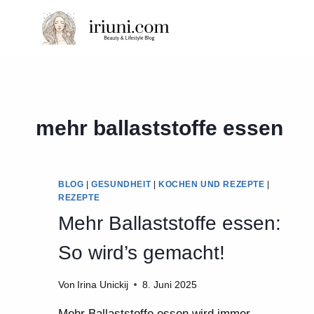
Zum
Inhalt
springen
mehr ballaststoffe essen
BLOG
|
GESUNDHEIT
|
KOCHEN UND REZEPTE
|
REZEPTE
Mehr Ballaststoffe essen:
So wird’s gemacht!
Von
Irina Unickij
8. Juni 2025
Mehr Ballaststoffe essen wird immer