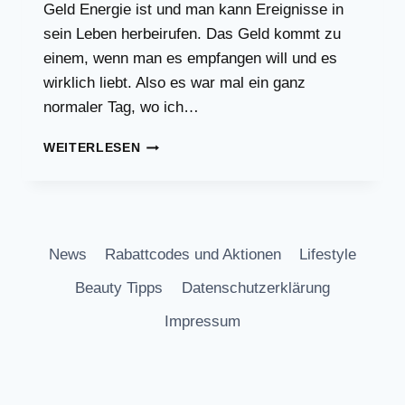
Geld Energie ist und man kann Ereignisse in
sein Leben herbeirufen. Das Geld kommt zu
einem, wenn man es empfangen will und es
wirklich liebt. Also es war mal ein ganz
normaler Tag, wo ich…
MANIFESTIEREN
WEITERLESEN
IN
DER
PRAXIS
UND
WIE
News
Rabattcodes und Aktionen
Lifestyle
ES
FUNKTIONIERT
Beauty Tipps
Datenschutzerklärung
HAT!
Impressum