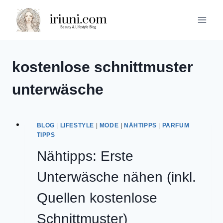
Zum
Inhalt
springen
kostenlose schnittmuster
unterwäsche
BLOG
|
LIFESTYLE
|
MODE
|
NÄHTIPPS
|
PARFUM
TIPPS
Nähtipps: Erste
Unterwäsche nähen (inkl.
Quellen kostenlose
Schnittmuster)