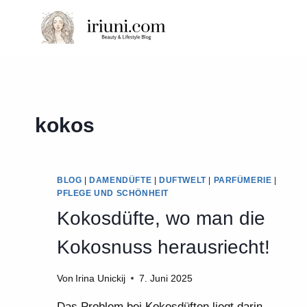
Zum
Inhalt
springen
kokos
BLOG
|
DAMENDÜFTE
|
DUFTWELT
|
PARFÜMERIE
|
PFLEGE UND SCHÖNHEIT
Kokosdüfte, wo man die
Kokosnuss herausriecht!
Von
Irina Unickij
7. Juni 2025
Das Problem bei Kokosdüften liegt darin,