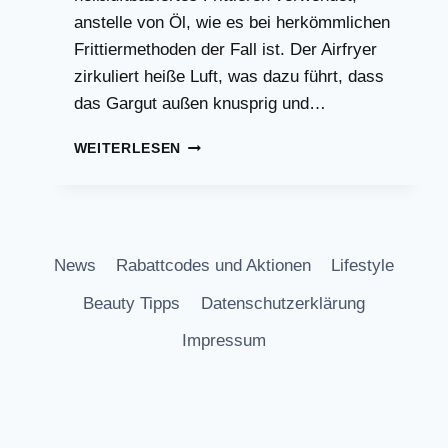
anstelle von Öl, wie es bei herkömmlichen
Frittiermethoden der Fall ist. Der Airfryer
zirkuliert heiße Luft, was dazu führt, dass
das Gargut außen knusprig und…
GESUNDE
WEITERLESEN
REZEPTE
FÜR
DEN
AIRFRYER:
KÖSTLICHE
News
Rabattcodes und Aktionen
Lifestyle
IDEEN
OHNE
Beauty Tipps
Datenschutzerklärung
POMMES
FRITES
Impressum