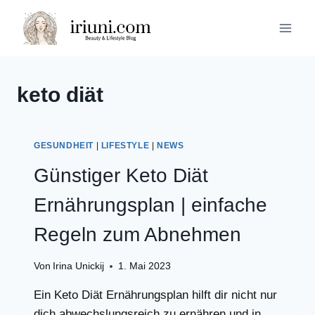
Zum
Inhalt
springen
keto diät
GESUNDHEIT
|
LIFESTYLE
|
NEWS
Günstiger Keto Diät
Ernährungsplan | einfache
Regeln zum Abnehmen
Von
Irina Unickij
1. Mai 2023
Ein Keto Diät Ernährungsplan hilft dir nicht nur
dich abwechslungsreich zu ernähren und in