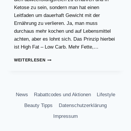
Ketose zu sein, sondern man hat einen
Leitfaden um dauerhaft Gewicht mit der
Ernährung zu verlieren. Ja, man muss
durchaus mehr kochen und auf Lebensmittel
achten, aber es lohnt sich. Das Prinzip hierbei
ist High Fat – Low Carb. Mehr Fette,…
GÜNSTIGER
WEITERLESEN
KETO
DIÄT
ERNÄHRUNGSPLAN
|
EINFACHE
News
Rabattcodes und Aktionen
Lifestyle
REGELN
ZUM
Beauty Tipps
Datenschutzerklärung
ABNEHMEN
Impressum