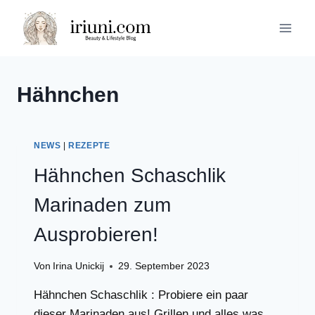
Zum
Inhalt
springen
Hähnchen
NEWS
|
REZEPTE
Hähnchen Schaschlik
Marinaden zum
Ausprobieren!
Von
Irina Unickij
29. September 2023
Hähnchen Schaschlik : Probiere ein paar
dieser Marinaden aus! Grillen und alles was