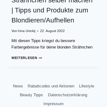
Strähnchen selber machen
| Tipps und Produkte zum
Blondieren/Aufhellen
Von
Irina Unickij
22. August 2022
Mit diesen Tipps kriegst du bessere
Farbergebnisse für deine blonden Strähnchen
STRÄHNCHEN
WEITERLESEN
SELBER
MACHEN
|
TIPPS
UND
News
Rabattcodes und Aktionen
Lifestyle
PRODUKTE
ZUM
Beauty Tipps
Datenschutzerklärung
BLONDIEREN/AUFHELLEN
Impressum