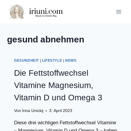
Zum
Inhalt
springen
gesund abnehmen
GESUNDHEIT
|
LIFESTYLE
|
NEWS
Die Fettstoffwechsel
Vitamine Magnesium,
Vitamin D und Omega 3
Von
Irina Unickij
3. April 2023
Diese drei wichtigen Fettstoffwechsel Vitamine
– Magnesium, Vitamin D und Omega 3 – haben