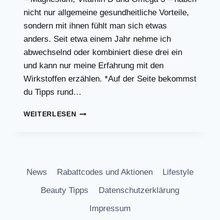
nicht nur allgemeine gesundheitliche Vorteile,
sondern mit ihnen fühlt man sich etwas
anders. Seit etwa einem Jahr nehme ich
abwechselnd oder kombiniert diese drei ein
und kann nur meine Erfahrung mit den
Wirkstoffen erzählen. *Auf der Seite bekommst
du Tipps rund…
DIE
WEITERLESEN
FETTSTOFFWECHSEL
VITAMINE
MAGNESIUM,
VITAMIN
D
News
Rabattcodes und Aktionen
Lifestyle
UND
OMEGA
Beauty Tipps
Datenschutzerklärung
3
Impressum