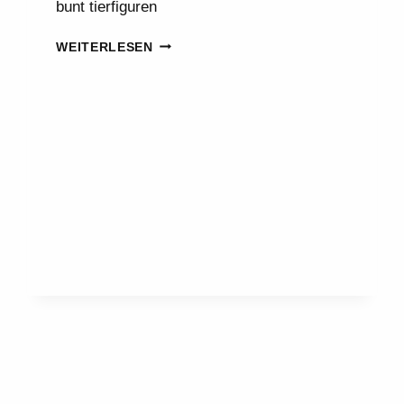
bunt tierfiguren
GESCHENKE
WEITERLESEN
FÜR
U3
KLEINKINDER