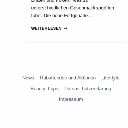
Braten und Pökeln, was zu
unterschiedlichen Geschmacksprofilen
führt. Die hohe Fettgehalte…
5
WEITERLESEN
KÖSTLICHE
REZEPTE
MIT
HERING:
MATJES
UND
MEHR
News
Rabattcodes und Aktionen
Lifestyle
Beauty Tipps
Datenschutzerklärung
Impressum