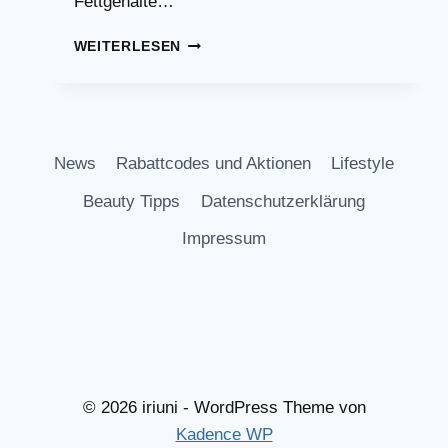
Fettgehalte…
5
WEITERLESEN
KÖSTLICHE
REZEPTE
MIT
HERING:
MATJES
News
Rabattcodes und Aktionen
Lifestyle
UND
MEHR
Beauty Tipps
Datenschutzerklärung
Impressum
© 2026 iriuni - WordPress Theme von
Kadence WP