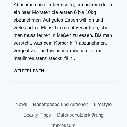
Abnehmen und lecker essen, um unbemerkt in
ein paar Monaten die ersten 8 bis 10kg
abzunehmen! Auf gutes Essen will ich und
viele andere Menschen nicht verzichten, aber
man muss lernen in Maßen zu essen. Bis man
versteht, was dem Körper hilft abzunehmen,
vergeht Zeit und wenn man wie ich in einer
Insulinresistenz steckt, fällt…
EINFACH,
WEITERLESEN
LANGSAM
UND
GESUND
ABNEHMEN
IST
News
Rabattcodes und Aktionen
Lifestyle
DOCH
EINFACHER
Beauty Tipps
Datenschutzerklärung
ALS
GEDACHT
Impressum