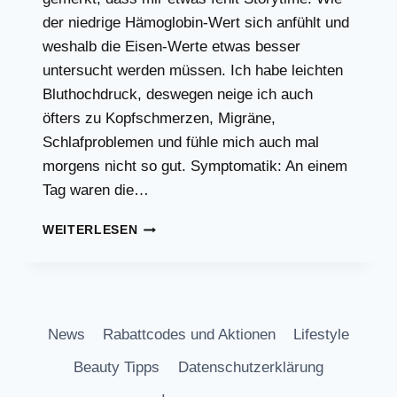
der niedrige Hämoglobin-Wert sich anfühlt und
weshalb die Eisen-Werte etwas besser
untersucht werden müssen. Ich habe leichten
Bluthochdruck, deswegen neige ich auch
öfters zu Kopfschmerzen, Migräne,
Schlafproblemen und fühle mich auch mal
morgens nicht so gut. Symptomatik: An einem
Tag waren die…
EISENMANGEL:
WEITERLESEN
DARAN
MERKT
MAN,
DASS
HÄMOGLOBIN
News
Rabattcodes und Aktionen
Lifestyle
KRITISCH
IST
Beauty Tipps
Datenschutzerklärung