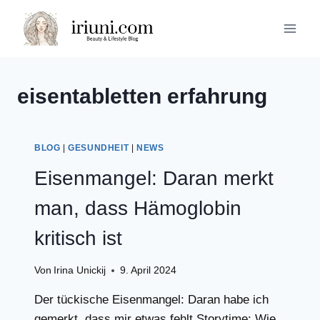
Zum
Inhalt
springen
eisentabletten erfahrung
BLOG
|
GESUNDHEIT
|
NEWS
Eisenmangel: Daran merkt
man, dass Hämoglobin
kritisch ist
Von
Irina Unickij
9. April 2024
Der tückische Eisenmangel: Daran habe ich
gemerkt, dass mir etwas fehlt Storytime: Wie