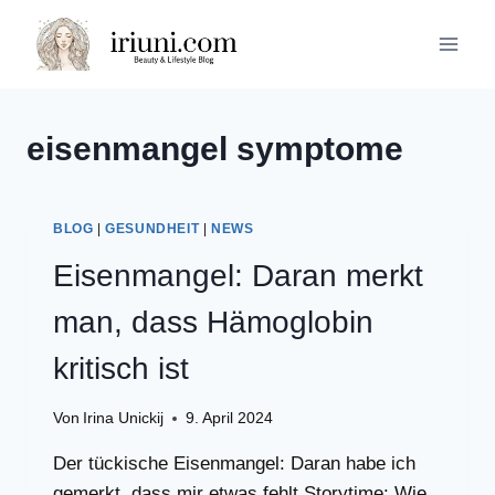
Zum
Inhalt
springen
eisenmangel symptome
BLOG
|
GESUNDHEIT
|
NEWS
Eisenmangel: Daran merkt
man, dass Hämoglobin
kritisch ist
Von
Irina Unickij
9. April 2024
Der tückische Eisenmangel: Daran habe ich
gemerkt, dass mir etwas fehlt Storytime: Wie