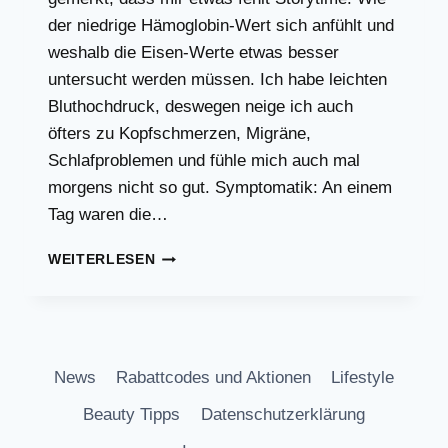
der niedrige Hämoglobin-Wert sich anfühlt und
weshalb die Eisen-Werte etwas besser
untersucht werden müssen. Ich habe leichten
Bluthochdruck, deswegen neige ich auch
öfters zu Kopfschmerzen, Migräne,
Schlafproblemen und fühle mich auch mal
morgens nicht so gut. Symptomatik: An einem
Tag waren die…
EISENMANGEL:
WEITERLESEN
DARAN
MERKT
MAN,
DASS
HÄMOGLOBIN
News
Rabattcodes und Aktionen
Lifestyle
KRITISCH
IST
Beauty Tipps
Datenschutzerklärung