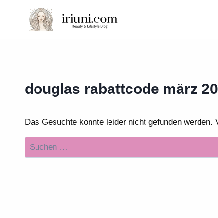
Zum
Inhalt
springen
douglas rabattcode märz 2
Das Gesuchte konnte leider nicht gefunden werden. Vie
Suchen
nach: