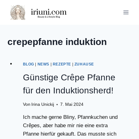
Zum
Inhalt
springen
crepepfanne induktion
BLOG
|
NEWS
|
REZEPTE
|
ZUHAUSE
Günstige Crêpe Pfanne
für den Induktionsherd!
Von
Irina Unickij
7. Mai 2024
Ich mache gerne Bliny, Pfannkuchen und
Crêpes, aber habe mir nie eine extra
Pfanne hierfür gekauft. Das musste sich