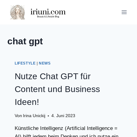
Zum
Inhalt
springen
chat gpt
LIFESTYLE
|
NEWS
Nutze Chat GPT für
Content und Business
Ideen!
Von
Irina Unickij
4. Juni 2023
Künstliche Intelligenz (Artificial Intelligence =
AI) hilft jedem beim Denken und ich nutze ein