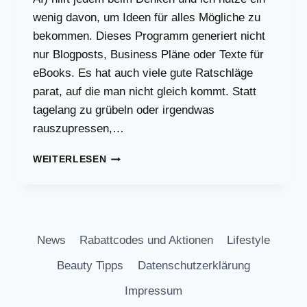
wenig davon, um Ideen für alles Mögliche zu
bekommen. Dieses Programm generiert nicht
nur Blogposts, Business Pläne oder Texte für
eBooks. Es hat auch viele gute Ratschläge
parat, auf die man nicht gleich kommt. Statt
tagelang zu grübeln oder irgendwas
rauszupressen,…
NUTZE
WEITERLESEN
CHAT
GPT
FÜR
CONTENT
UND
News
Rabattcodes und Aktionen
Lifestyle
BUSINESS
IDEEN!
Beauty Tipps
Datenschutzerklärung
Impressum