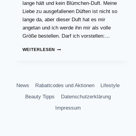
lange hält und kein Blümchen-Duft. Meine
Liebe zu ausgefallenen Düften ist nicht so
lange da, aber dieser Duft hat es mir
angetan und ich werde ihn mir als volle
Größe bestellen. Darf ich vorstellen:…
REPLICA
WEITERLESEN
BY
THE
FIREPLACE
MAISON
MARGIELA
News
Rabattcodes und Aktionen
Lifestyle
TEST
Beauty Tipps
Datenschutzerklärung
Impressum