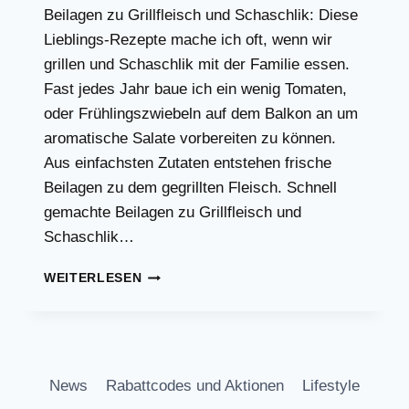
Beilagen zu Grillfleisch und Schaschlik: Diese
Lieblings-Rezepte mache ich oft, wenn wir
grillen und Schaschlik mit der Familie essen.
Fast jedes Jahr baue ich ein wenig Tomaten,
oder Frühlingszwiebeln auf dem Balkon an um
aromatische Salate vorbereiten zu können.
Aus einfachsten Zutaten entstehen frische
Beilagen zu dem gegrillten Fleisch. Schnell
gemachte Beilagen zu Grillfleisch und
Schaschlik…
BEILAGEN
WEITERLESEN
ZU
GRILLFLEISCH
UND
SCHASCHLIK,
DIE
News
Rabattcodes und Aktionen
Lifestyle
ICH
LECKER