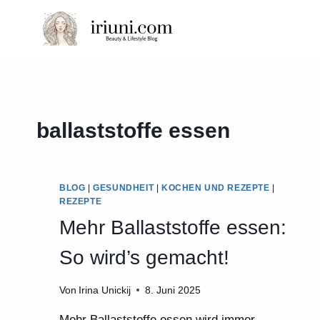
Zum
Inhalt
springen
ballaststoffe essen
BLOG
|
GESUNDHEIT
|
KOCHEN UND REZEPTE
|
REZEPTE
Mehr Ballaststoffe essen:
So wird’s gemacht!
Von
Irina Unickij
8. Juni 2025
Mehr Ballaststoffe essen wird immer