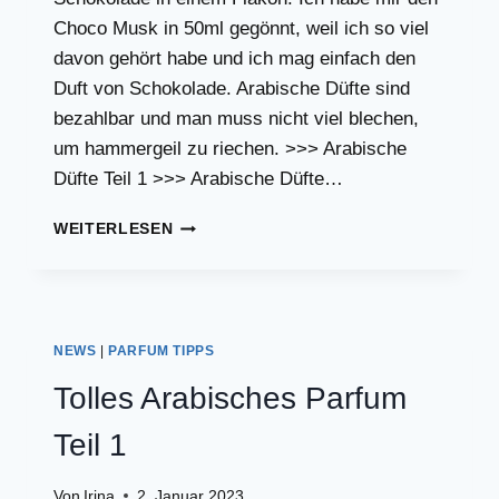
Choco Musk in 50ml gegönnt, weil ich so viel
davon gehört habe und ich mag einfach den
Duft von Schokolade. Arabische Düfte sind
bezahlbar und man muss nicht viel blechen,
um hammergeil zu riechen. >>> Arabische
Düfte Teil 1 >>> Arabische Düfte…
CHOCO
WEITERLESEN
MUSK
AL
REHAB,
DER
LEICHTE
NEWS
|
PARFUM TIPPS
ZARTE
DUFT
Tolles Arabisches Parfum
IN
DER
Teil 1
BEWERTUNG
Von
Irina
2. Januar 2023