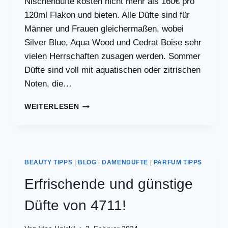
Nischendüfte kosten nicht mehr als 160€ pro
120ml Flakon und bieten. Alle Düfte sind für
Männer und Frauen gleichermaßen, wobei
Silver Blue, Aqua Wood und Cedrat Boise sehr
vielen Herrschaften zusagen werden. Sommer
Düfte sind voll mit aquatischen oder zitrischen
Noten, die…
MANCERA:
WEITERLESEN
TOP
NISCHENDÜFTE
SOMMER
BEAUTY TIPPS
|
BLOG
|
DAMENDÜFTE
|
PARFUM TIPPS
Erfrischende und günstige
Düfte von 4711!