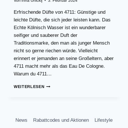
Von
Irina Unickij
3. Februar 2024
Erfrischende Düfte von 4711: Günstige und
leichte Düfte, die sich jeder leisten kann. Das
Echte Kölnisch Wasser ist ein wunderbarer
seifiger und sauberer Duft der
Traditionsmarke, den man als junger Mensch
nicht so gerne riechen würde. Vielleicht
erinnert er jemanden an seine Großeltern, aber
4711 macht mehr als das Eau De Cologne.
Warum du 4711…
ERFRISCHENDE
WEITERLESEN
UND
GÜNSTIGE
DÜFTE
VON
4711!
News
Rabattcodes und Aktionen
Lifestyle