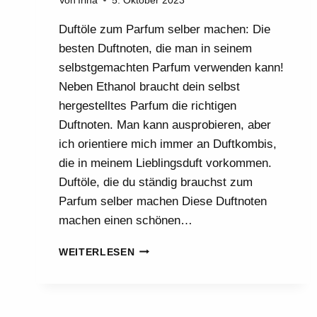
Von
Irina
5. Oktober 2023
Duftöle zum Parfum selber machen: Die
besten Duftnoten, die man in seinem
selbstgemachten Parfum verwenden kann!
Neben Ethanol braucht dein selbst
hergestelltes Parfum die richtigen
Duftnoten. Man kann ausprobieren, aber
ich orientiere mich immer an Duftkombis,
die in meinem Lieblingsduft vorkommen.
Duftöle, die du ständig brauchst zum
Parfum selber machen Diese Duftnoten
machen einen schönen…
DIESE
WEITERLESEN
13
DUFTÖLE
SIND
PRIMA